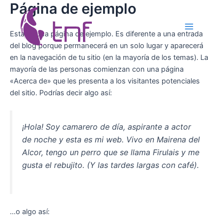
Página de ejemplo
Ir
al
contenido
Main
Esta es una página de ejemplo. Es diferente a una entrada
del blog porque permanecerá en un solo lugar y aparecerá
Menu
en la navegación de tu sitio (en la mayoría de los temas). La
mayoría de las personas comienzan con una página
«Acerca de» que les presenta a los visitantes potenciales
del sitio. Podrías decir algo así:
¡Hola! Soy camarero de día, aspirante a actor
de noche y esta es mi web. Vivo en Mairena del
Alcor, tengo un perro que se llama Firulais y me
gusta el rebujito. (Y las tardes largas con café).
…o algo así: